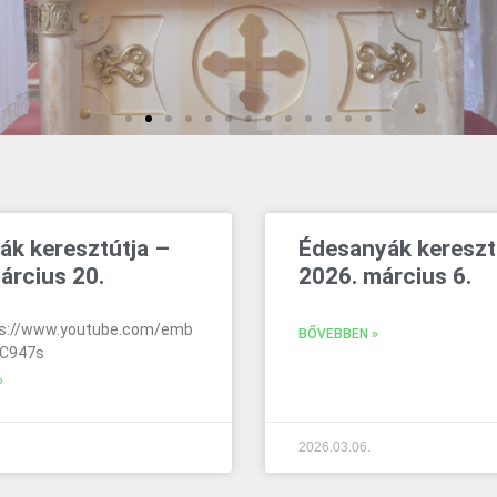
ák keresztútja –
Édesanyák kereszt
árcius 20.
2026. március 6.
ps://www.youtube.com/emb
BŐVEBBEN »
5C947s
»
2026.03.06.