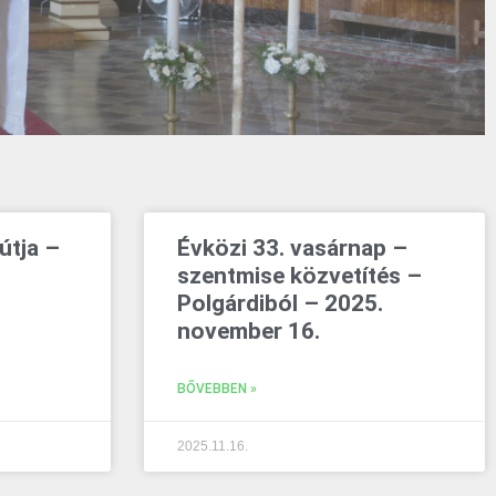
útja –
Évközi 33. vasárnap –
szentmise közvetítés –
Polgárdiból – 2025.
november 16.
BŐVEBBEN »
2025.11.16.