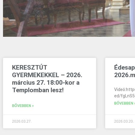
KERESZTÚT
Édesap
GYERMEKEKKEL – 2026.
2026.m
március 27. 18:00-kor a
Templomban lesz!
Videó:htt
ed/fgLnS
BŐVEBBEN 
BŐVEBBEN »
2026.03.27.
2026.03.20.