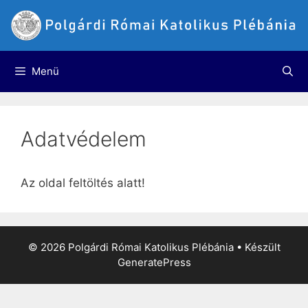
Kilépés
a
tartalomba
Menü
Adatvédelem
Az oldal feltöltés alatt!
© 2026 Polgárdi Római Katolikus Plébánia
• Készült
GeneratePress