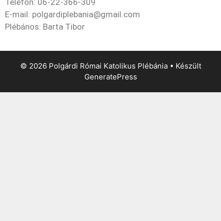
Telefon: 06-22-366-309
E-mail: polgardiplebania@gmail.com
Plébános: Barta Tibor
© 2026 Polgárdi Római Katolikus Plébánia
• Készült
GeneratePress