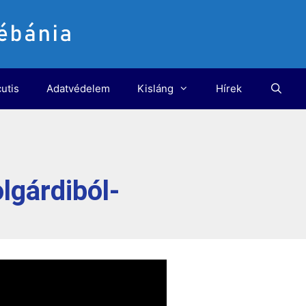
utis
Adatvédelem
Kisláng
Hírek
lgárdiból-