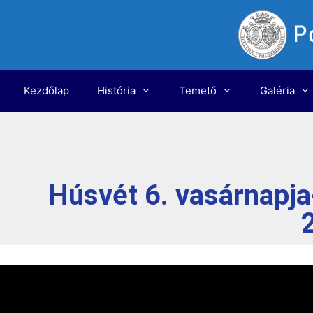
Kezdőlap
História
Temető
Galéria
Húsvét 6. vasárnapja