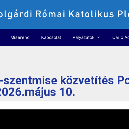
Miserend
Kapcsolat
Pályázatok
Carlo Ac
-szentmise közvetítés Po
2026.május 10.