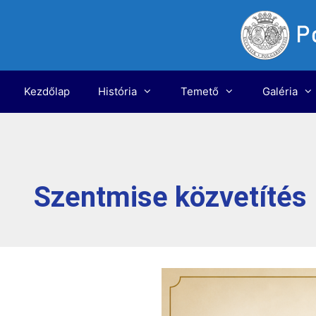
Kezdőlap
História
Temető
Galéria
Szentmise közvetítés 