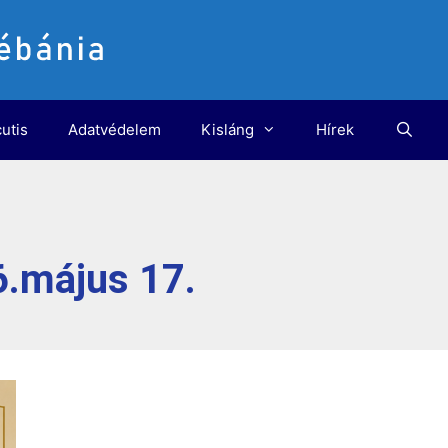
utis
Adatvédelem
Kisláng
Hírek
6.május 17.