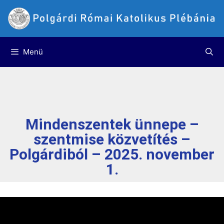
Menü
Mindenszentek ünnepe –
szentmise közvetítés –
Polgárdiból – 2025. november
1.