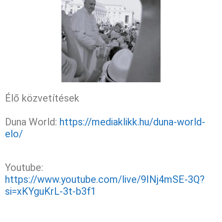
Élő közvetítések
Duna World:
https://mediaklikk.hu/duna-world-
elo/
Youtube:
https://www.youtube.com/live/9INj4mSE-3Q?
si=xKYguKrL-3t-b3f1