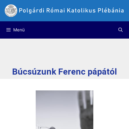
Menü
Búcsúzunk Ferenc pápától