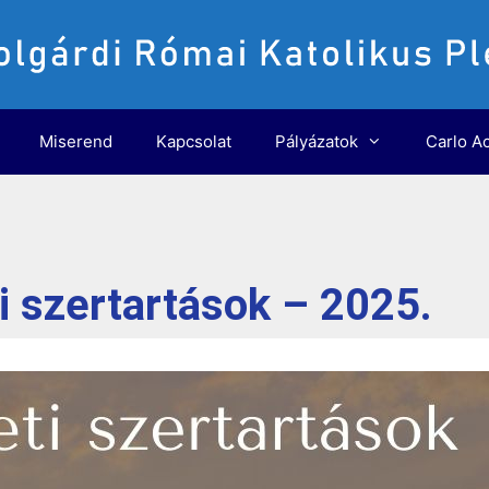
Miserend
Kapcsolat
Pályázatok
Carlo Ac
 szertartások – 2025.