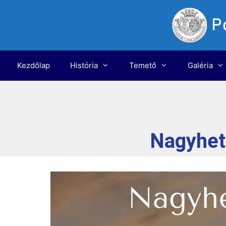
Kezdőlap
História
Temető
Galéria
Nagyheti