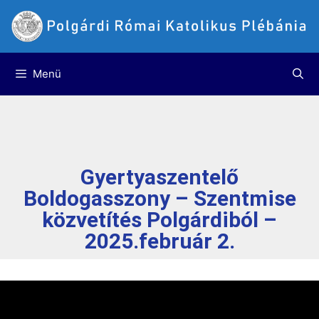
Menü
Gyertyaszentelő
Boldogasszony – Szentmise
közvetítés Polgárdiból –
2025.február 2.