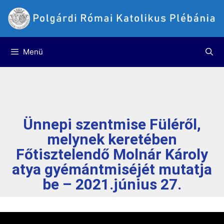
Menü
Ünnepi szentmise Füléről,
melynek keretében
Főtisztelendő Molnár Károly
atya gyémántmiséjét mutatja
be – 2021.június 27.