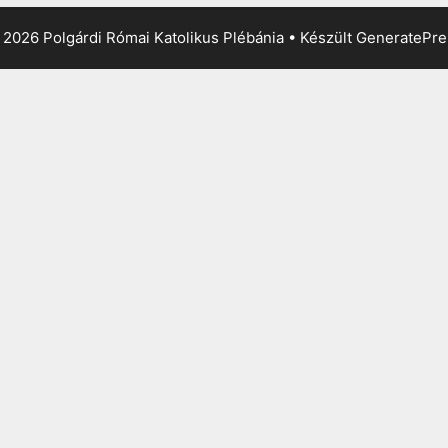
2026 Polgárdi Római Katolikus Plébánia
• Készült
GeneratePre