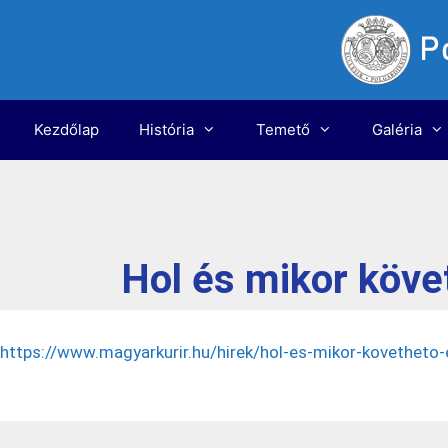
Kezdőlap
História
Temető
Galéria
Hol és mikor köve
https://www.magyarkurir.hu/hirek/hol-es-mikor-kovetheto