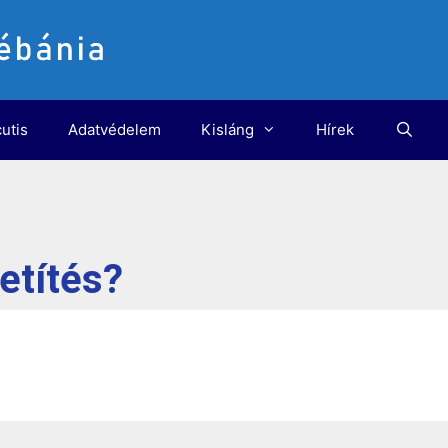
utis
Adatvédelem
Kisláng
Hírek
etítés?