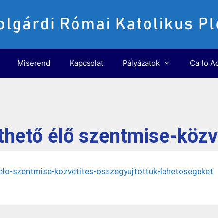
Miserend
Kapcsolat
Pályázatok
Carlo Ac
thető élő szentmise-közv
-elo-szentmise-kozvetites-osszegyujtottuk-lehetosegeket