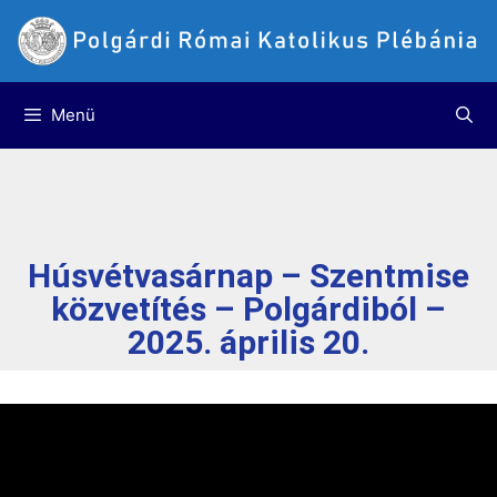
Menü
Húsvétvasárnap – Szentmise
közvetítés – Polgárdiból –
2025. április 20.