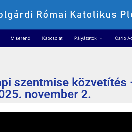
Miserend
Kapcsolat
Pályázatok
Carlo Ac
api szentmise közvetítés 
025. november 2.