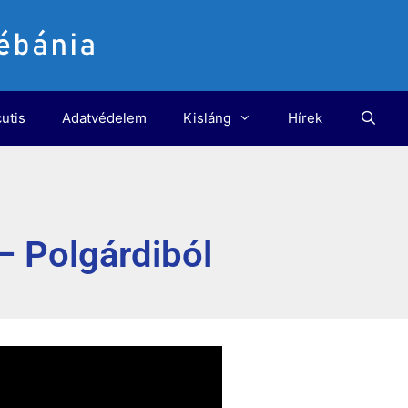
utis
Adatvédelem
Kisláng
Hírek
– Polgárdiból