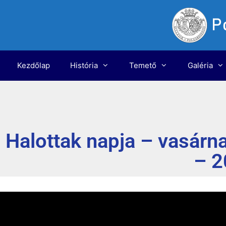
Kezdőlap
História
Temető
Galéria
Halottak napja – vasárn
– 2