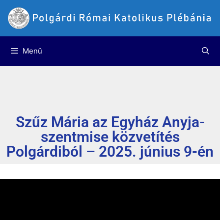
Menü
Szűz Mária az Egyház Anyja-
szentmise közvetítés
Polgárdiból – 2025. június 9-én