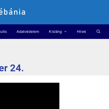
utis
Adatvédelem
Kisláng
Hírek
er 24.