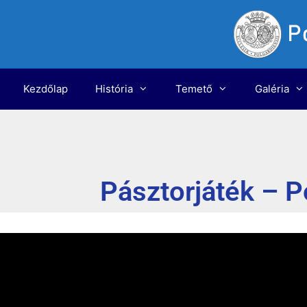
Kezdőlap
História
Temető
Galéria
Pásztorjáték – P